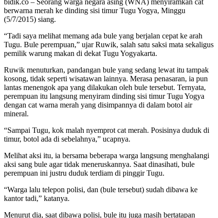
bidik.co – Seorang warga negara asing (WNA) menyiramkan cat
berwarna merah ke dinding sisi timur Tugu Yogya, Minggu
(5/7/2015) siang.
“Tadi saya melihat memang ada bule yang berjalan cepat ke arah
Tugu. Bule perempuan,” ujar Ruwik, salah satu saksi mata sekaligus
pemilik warung makan di dekat Tugu Yogyakarta.
Ruwik menuturkan, pandangan bule yang sedang lewat itu tampak
kosong, tidak seperti wisatawan lainnya. Merasa penasaran, ia pun
lantas menengok apa yang dilakukan oleh bule tersebut. Ternyata,
perempuan itu langsung menyiram dinding sisi timur Tugu Yogya
dengan cat warna merah yang disimpannya di dalam botol air
mineral.
“Sampai Tugu, kok malah nyemprot cat merah. Posisinya duduk di
timur, botol ada di sebelahnya,” ucapnya.
Melihat aksi itu, ia bersama beberapa warga langsung menghalangi
aksi sang bule agar tidak meneruskannya. Saat dinasihati, bule
perempuan ini justru duduk terdiam di pinggir Tugu.
“Warga lalu telepon polisi, dan (bule tersebut) sudah dibawa ke
kantor tadi,” katanya.
Menurut dia, saat dibawa polisi, bule itu juga masih bertatapan