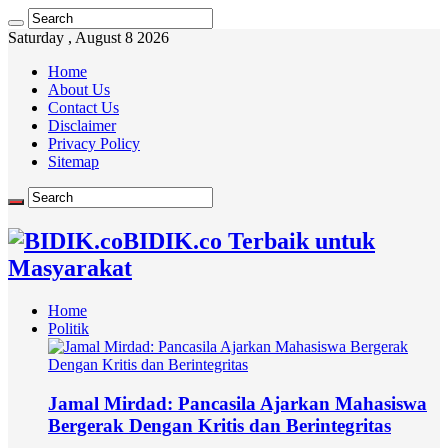
Saturday , August 8 2026
Home
About Us
Contact Us
Disclaimer
Privacy Policy
Sitemap
BIDIK.co Terbaik untuk
Masyarakat
Home
Politik
Jamal Mirdad: Pancasila Ajarkan Mahasiswa
Bergerak Dengan Kritis dan Berintegritas