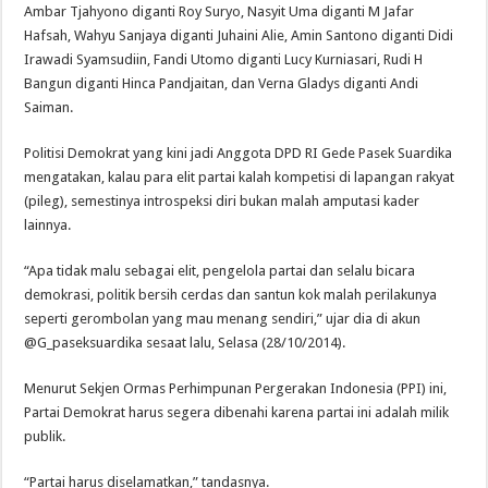
Ambar Tjahyono diganti Roy Suryo, Nasyit Uma diganti M Jafar
Hafsah, Wahyu Sanjaya diganti Juhaini Alie, Amin Santono diganti Didi
Irawadi Syamsudiin, Fandi Utomo diganti Lucy Kurniasari, Rudi H
Bangun diganti Hinca Pandjaitan, dan Verna Gladys diganti Andi
Saiman.
Politisi Demokrat yang kini jadi Anggota DPD RI Gede Pasek Suardika
mengatakan, kalau para elit partai kalah kompetisi di lapangan rakyat
(pileg), semestinya introspeksi diri bukan malah amputasi kader
lainnya.
“Apa tidak malu sebagai elit, pengelola partai dan selalu bicara
demokrasi, politik bersih cerdas dan santun kok malah perilakunya
seperti gerombolan yang mau menang sendiri,” ujar dia di akun
@G_paseksuardika sesaat lalu, Selasa (28/10/2014).
Menurut Sekjen Ormas Perhimpunan Pergerakan Indonesia (PPI) ini,
Partai Demokrat harus segera dibenahi karena partai ini adalah milik
publik.
“Partai harus diselamatkan,” tandasnya.