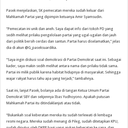
Pasek menjelaskan, SK pemecatan mereka sudah keluar dari
Mahkamah Partai yang dipimpin ketuanya Amir Syamsudin.
“Pemecatan ini unik dan aneh. Saya dapat info dari tokoh PD yang
sedih melihat prilaku pengelolaan partai yang ugal-ugalan dan jauh
dari politik bersih cerdas dan santun. Partai harus diselamatkan,” jelas
dia di akun @G_paseksuardika.
“Saya ingin diskusi soal demokrasi di Partai Demokrat saat ini. Sebagai
kader, saya makin sedih melihat antara nama dan prilaku tidak sama.
Partai ini milik publik karena habitat hidupnya di masyarakat. Sehingga
wajar rakyat harus tahu apa yang terjadi,” tambahnya.
Saat ini, lanjut Pasek, bolanya ada di tangan Ketua Umum Partai
Demokrat SBY dan sekjennya Ibas Yudhoyono. Apakah putusan
Mahkamah Partai itu ditindaklanjuti atau tidak.
“Bukankah soal keberatan mereka itu sudah terlewati di lembaga
resmi negara. Mereka sudah menang di Pileg, sudah ditetapkan KPU,
sudah diputus oleh DKPP bagi yang ajukan keberatan ke sana, dan