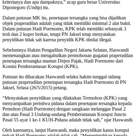
kriterianya dan apa dampaknya,” ucap guru besar Universitas
Diponegoro (Undip) itu.
Dalam putusan MK itu, penetapan tersangka yang bisa dijadikan
objek praperadilan adalah yang tidak memiliki minimal 2 alat bukti.
Dalam putusan Hadi Poernomo, KPK telah memiliki sebanyak 3
troli dan 2 koper berkas, tetapi PN Jaksel tetap menyatakan
penyidikan tidak sah karena penyidik KPK dinilai illegal.
Sebelumnya Hakim Pengadilan Negeri Jakarta Selatan, Haswandi
memenangkan atau mengabulkan permohonan gugatan praperadilan
penetapan tersangka mantan Dirjen Pajak, Hadi Poernomo dari
Komisi Pemberantasan Korupsi (KPK).
Putusan itu dibacakan Haswandi selaku hakim tunggal sidang
putusan praperadilan penetapan tersangka Hadi Poernomo di PN
Jaksel, Selasa (26/5/2015) petang.
“Menyatakan penyidikan yang dilakukan Termohon (KPK) yang
menyampaikan peristiwa pidana dalam penetapan tersangka kepada
Pemohon (Hadi Poernomo) dengan sangkaan melanggar Pasal 2
dan atau Pasal 3 Undang-undang Pemberantasan Korupsi Juncto
Pasal 55 ayat 1 ke-1 KUH-Pidana adalah tidak sah,” ujar Haswandi.
Oleh karenanya, lanjut Haswandi, maka penyidikan kasus korupsi
terkait Hadi Poernomo adalah tidak sah. “Memerintahkan kepada