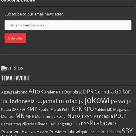
Subscribe to our email newsletter.
Tema Favorit
Ahok
DPR
Golkar
Gerindra
Demokrat
Agung Laksono
Amien Rais
jokowi
jamal mirdad
Indonesia
JK
Ical
Jokowi-Jk
ISIS
KPK
KPU
KMP
Ketua DPR
Megawati
KIH
Koalisi Merah Putih
Mahfud MD
MK
PDIP
Nuroji
PAN
Pancasila
MPR
Menteri
Muhammad Rofiqi
Prabowo
PPP
Pemerintah
Pilkada
Pilkada Tak Langsung
PKB
SBY
Prabowo-Hatta
Presiden Jokowi
Presiden
quick count
RUU Pilkada