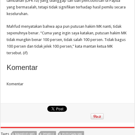
tambahan (DPKTb) yang dianggap sah dan pencoblosan di Papua
yang bermasalah, tetapi tidak signifikan terhadap hasil pemilu secara
keseluruhan.
Mahfud menyatakan bahwa apa pun putusan hakim MK nanti, tidak
sepenuhnya benar. “Cuma yang ingin saya katakan, putusan hakim MK
tidak mungkin benar 100 persen, tidak salah 100 persen. Tidak bagus
100 persen dan tidak jelek 100 persen,” kata mantan ketua MK
tersebut. (if)
Komentar
Komentar
Tags
MAHFUD MD
PEMILU
PUTUSAN MK