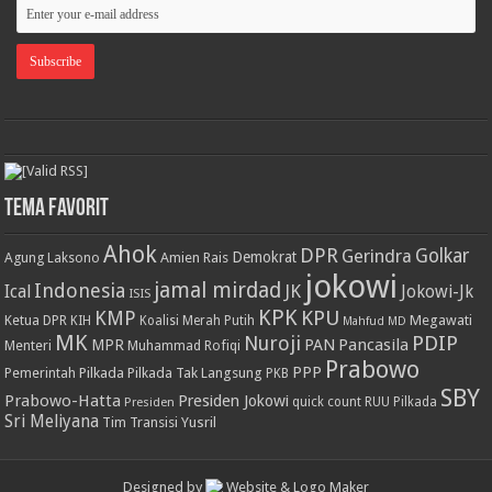
Tema Favorit
Ahok
DPR
Golkar
Gerindra
Demokrat
Agung Laksono
Amien Rais
jokowi
jamal mirdad
Indonesia
JK
Ical
Jokowi-Jk
ISIS
KPK
KPU
KMP
Ketua DPR
Megawati
KIH
Koalisi Merah Putih
Mahfud MD
MK
PDIP
Nuroji
PAN
Pancasila
MPR
Menteri
Muhammad Rofiqi
Prabowo
PPP
Pemerintah
Pilkada
Pilkada Tak Langsung
PKB
SBY
Prabowo-Hatta
Presiden Jokowi
Presiden
quick count
RUU Pilkada
Sri Meliyana
Tim Transisi
Yusril
Designed by
Website & Logo Maker