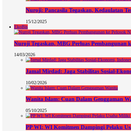
Nuroji: Pancasila Tegaskan, Kedaulatan Te
15/12/2025
EkoBis
Nuroji Tegaskan, MBG Perluas Pembangunan ke
14/03/2026
Jamal Mirdad: Jaga Stabilitas Sosial-Eko
10/02/2026
Wanita Islam: Cuan Dalam Genggaman Wa
05/10/2025
PP WI: WI Komitmen Dampingi Pelaku Usa