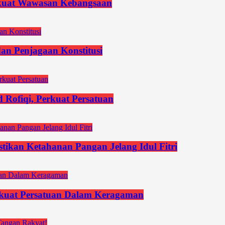
kuat Wawasan Kebangsaan
an Penjagaan Konstitusi
Rofiqi, Perkuat Persatuan
stikan Ketahanan Pangan Jelang Idul Fitri
uat Persatuan Dalam Keragaman