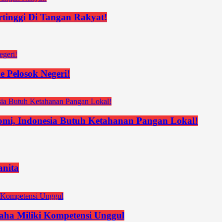
rtinggi Di Tangan Rakyat!
 Pelosok Negeri!
nomi, Indonesia Butuh Ketahanan Pangan Lokal!
nita
ha Miliki Kompetensi Unggul