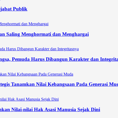
ejabat Publik
an Saling Menghormati dan Menghargai
gsa, Pemuda Harus Dibangun Karakter dan Integrit
tegis Tanamkan Nilai Kebangsaan Pada Generasi Mu
an Nilai-nilai Hak Asasi Manusia Sejak Dini