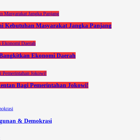
hi Kebutuhan Masyarakat Jangka Panjang
n Bangkitkan Ekonomi Daerah
 Rentan Bagi Pemerintahan Jokowi!
ngunan & Demokrasi