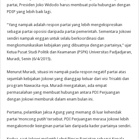
partai, Presiden ‎Joko Widodo harus membuat pola hubungan dengan
PDIP yang lebih baik lagi.
“Yang nampak adalah respon partai yang lebih mengekspresikan
sebagai partai oposisi daripada partai pemerintah. Sementara Jokowi
sendiri nampak enggan untuk selalu berkoordinasi dan
mengkomunikasikan kebijakan yang dibuatnya dengan partainya,” ujar
Ketua Pusat Studi Politik dan Keamanan (PSPK) Universitas Padjadjaran,
Muradi, Senin (6/4/2015).
Menurut Muradi, situasi ini nampak pada respon negatif partai atas
sejumlah kebijakan Jokowi yang dianggap keluar dari visi Trisakti dan
program Nawacita-nya. Muradi mengatakan, ada empat
permasalahan yang membuat hubungan antara PDI Perjuangan
dengan Jokowi memburuk dalam enam bulan ini.
Pertama, pelantikan Jaksa Agung yang memang di luar kehendak
partai ‘moncong putih’ tersebut. PDI Perjuangan merasa Jokowi lebih
mengakomodir keinginan partai lain daripada kader partainya sendiri.
Kedua, saat Jokowi melantik Luhut Binsar Panjaitan sebagai Kepala