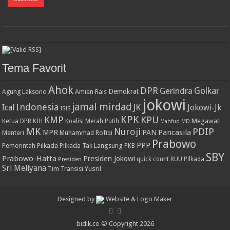
Tema Favorit
Ahok
DPR
Golkar
Gerindra
Demokrat
Agung Laksono
Amien Rais
jokowi
jamal mirdad
Indonesia
JK
Ical
Jokowi-Jk
ISIS
KPK
KPU
KMP
Ketua DPR
Megawati
KIH
Koalisi Merah Putih
Mahfud MD
MK
PDIP
Nuroji
PAN
Pancasila
MPR
Menteri
Muhammad Rofiqi
Prabowo
PPP
Pemerintah
Pilkada
Pilkada Tak Langsung
PKB
SBY
Prabowo-Hatta
Presiden Jokowi
Presiden
quick count
RUU Pilkada
Sri Meliyana
Tim Transisi
Yusril
Designed by
Website & Logo Maker
bidik.co © Copyright 2026