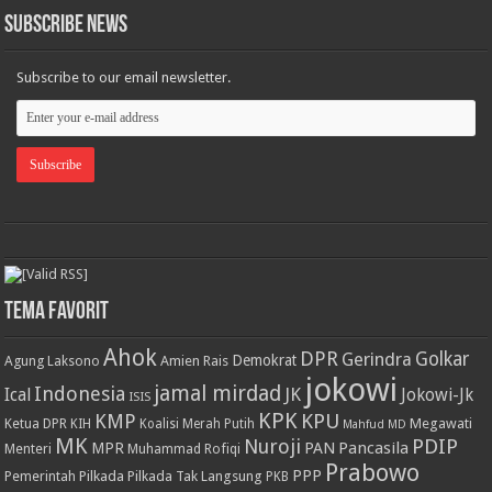
Subscribe News
Subscribe to our email newsletter.
Tema Favorit
Ahok
DPR
Golkar
Gerindra
Demokrat
Agung Laksono
Amien Rais
jokowi
jamal mirdad
Indonesia
JK
Ical
Jokowi-Jk
ISIS
KPK
KPU
KMP
Ketua DPR
Megawati
KIH
Koalisi Merah Putih
Mahfud MD
MK
PDIP
Nuroji
PAN
Pancasila
MPR
Menteri
Muhammad Rofiqi
Prabowo
PPP
Pemerintah
Pilkada
Pilkada Tak Langsung
PKB