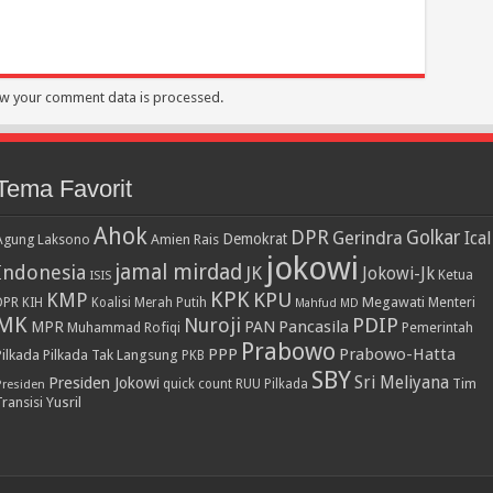
w your comment data is processed.
Tema Favorit
Ahok
DPR
Golkar
Gerindra
Ical
Demokrat
Agung Laksono
Amien Rais
jokowi
jamal mirdad
Indonesia
JK
Jokowi-Jk
Ketua
ISIS
KPK
KPU
KMP
DPR
Megawati
Menteri
KIH
Koalisi Merah Putih
Mahfud MD
MK
PDIP
Nuroji
PAN
Pancasila
MPR
Muhammad Rofiqi
Pemerintah
Prabowo
PPP
Prabowo-Hatta
Pilkada
Pilkada Tak Langsung
PKB
SBY
Presiden Jokowi
Sri Meliyana
Tim
Presiden
quick count
RUU Pilkada
Transisi
Yusril