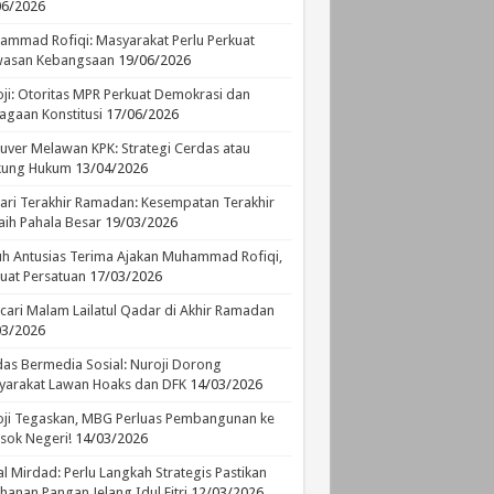
06/2026
mmad Rofiqi: Masyarakat Perlu Perkuat
asan Kebangsaan
19/06/2026
ji: Otoritas MPR Perkuat Demokrasi dan
agaan Konstitusi
17/06/2026
ver Melawan KPK: Strategi Cerdas atau
ikung Hukum
13/04/2026
ari Terakhir Ramadan: Kesempatan Terakhir
ih Pahala Besar
19/03/2026
h Antusias Terima Ajakan Muhammad Rofiqi,
uat Persatuan
17/03/2026
ari Malam Lailatul Qadar di Akhir Ramadan
03/2026
as Bermedia Sosial: Nuroji Dorong
yarakat Lawan Hoaks dan DFK
14/03/2026
ji Tegaskan, MBG Perluas Pembangunan ke
sok Negeri!
14/03/2026
l Mirdad: Perlu Langkah Strategis Pastikan
hanan Pangan Jelang Idul Fitri
12/03/2026