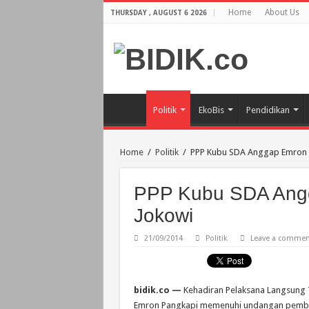
Home
About Us
THURSDAY , AUGUST 6 2026
Politik
EkoBis
Pendidikan
Home
/
Politik
/
PPP Kubu SDA Anggap Emron 
PPP Kubu SDA Angg
Jokowi
21/09/2014
Politik
Leave a commen
bidik.co —
Kehadiran Pelaksana Langsung 
Emron Pangkapi memenuhi undangan pembu