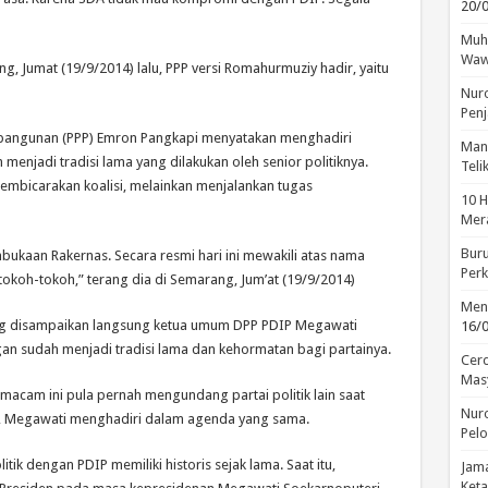
20/
Muha
Waw
 Jumat (19/9/2014) lalu, PPP versi Romahurmuziy hadir, yaitu
Nuro
Penj
mbangunan (PPP) Emron Pangkapi menyatakan menghadiri
Manu
enjadi tradisi lama yang dilakukan oleh senior politiknya.
Tel
embicarakan koalisi, melainkan menjalankan tugas
10 H
Mera
Buru
ukaan Rakernas. Secara resmi hari ini mewakili atas nama
Perk
tokoh-tokoh,” terang dia di Semarang, Jum’at (19/9/2014)
Menc
g disampaikan langsung ketua umum DPP PDIP Megawati
16/
n sudah menjadi tradisi lama dan kehormatan bagi partainya.
Cerd
Mas
acam ini pula pernah mengundang partai politik lain saat
Nuro
la, Megawati menghadiri dalam agenda yang sama.
Pelo
ik dengan PDIP memiliki historis sejak lama. Saat itu,
Jama
Keta