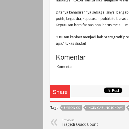
hubungan tokoh Hamza Has menjabat Wakil 
Ditanya kehadirannya sebagai sinyal bergabu
putih, lanjut dia, keputusan politik itu be
Keputusan bersifat nasional harus melalui m
“Urusan kabinet menjadi hak prerogratif p
apa,” tukas dia.(ai)
Komentar
Komentar
Share
Tags
EMRON CS
INGIN GABUNG JOKOWI
Previous
Tragedi Quick Count