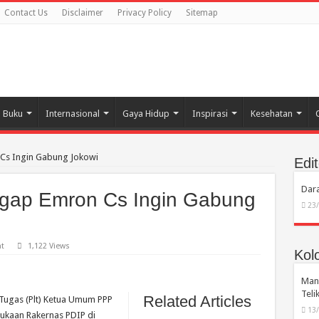
Contact Us
Disclaimer
Privacy Policy
Sitemap
Buku
Internasional
Gaya Hidup
Inspirasi
Kesehatan
Cs Ingin Gabung Jokowi
Edit
Dara
ap Emron Cs Ingin Gabung
23
t
1,122 Views
Kol
Manu
Tel
Related Articles
Tugas (Plt) Ketua Umum PPP
13
kaan Rakernas PDIP di