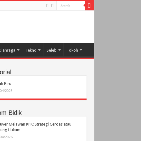
Olahraga
Tekno
Seleb
Tokoh
orial
h Biru
/04/2025
om Bidik
ver Melawan KPK: Strategi Cerdas atau
ikung Hukum
/04/2026