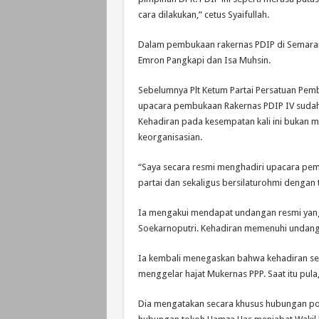
cara dilakukan,” cetus Syaifullah.
Dalam pembukaan rakernas PDIP di Semarang,
Emron Pangkapi dan Isa Muhsin.
Sebelumnya Plt Ketum Partai Persatuan Pe
upacara pembukaan Rakernas PDIP IV sudah m
Kehadiran pada kesempatan kali ini bukan m
keorganisasian.
“Saya secara resmi menghadiri upacara pemb
partai dan sekaligus bersilaturohmi dengan 
Ia mengakui mendapat undangan resmi yan
Soekarnoputri. Kehadiran memenuhi undanga
Ia kembali menegaskan bahwa kehadiran sem
menggelar hajat Mukernas PPP. Saat itu pu
Dia mengatakan secara khusus hubungan polit