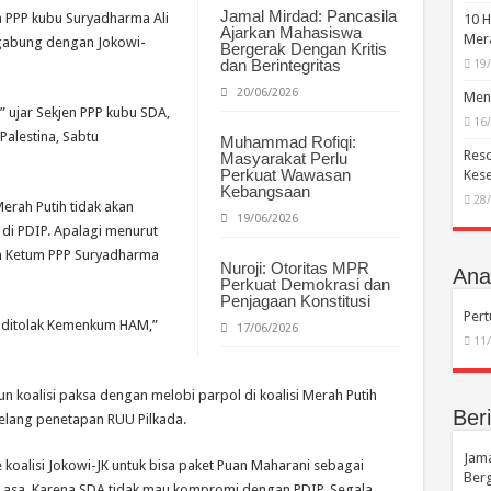
Jamal Mirdad: Pancasila
n PPP kubu Suryadharma Ali
10 H
Ajarkan Mahasiswa
Mera
rgabung dengan Jokowi-
Bergerak Dengan Kritis
dan Berintegritas
19
20/06/2026
Menc
” ujar Sekjen PPP kubu SDA,
16
 Palestina, Sabtu
Muhammad Rofiqi:
Reso
Masyarakat Perlu
Perkuat Wawasan
Kese
Kebangsaan
28
Merah Putih tidak akan
19/06/2026
di PDIP. Apalagi menurut
eh Ketum PPP Suryadharma
Nuroji: Otoritas MPR
Anal
Perkuat Demokrasi dan
Penjagaan Konstitusi
Per
 ditolak Kemenkum HAM,”
17/06/2026
11
koalisi paksa dengan melobi parpol di koalisi Merah Putih
Beri
jelang penetapan RUU Pilkada.
Jama
 koalisi Jokowi-JK untuk bisa paket Puan Maharani sebagai
Berg
us asa. Karena SDA tidak mau kompromi dengan PDIP. Segala