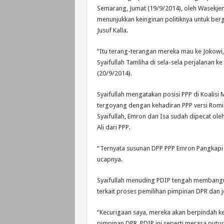
Semarang, Jumat (19/9/2014), oleh Wasekje
menunjukkan keinginan politiknya untuk be
Jusuf Kalla.
“Itu terang-terangan mereka mau ke Jokowi,
Syaifullah Tamliha di sela-sela perjalanan ke
(20/9/2014).
Syaifullah mengatakan posisi PPP di Koalisi 
tergoyang dengan kehadiran PPP versi Romi 
Syaifullah, Emron dan Isa sudah dipecat ol
Ali dari PPP.
“Ternyata susunan DPP PPP Emron Pangkapi
ucapnya.
Syaifullah menuding PDIP tengah membangun 
terkait proses pemilihan pimpinan DPR dan 
“Kecurigaan saya, mereka akan berpindah ke
pimpinan DPR. PDIP ini seperti merasa put