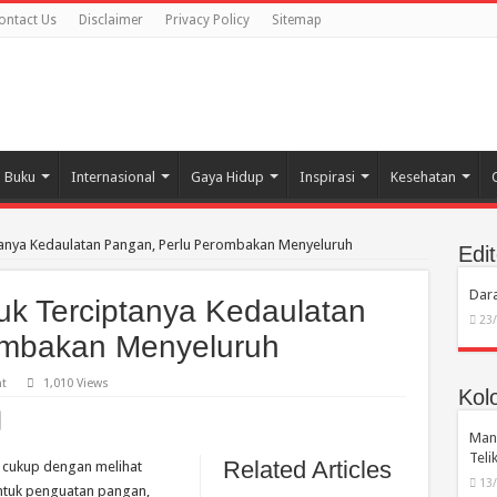
ontact Us
Disclaimer
Privacy Policy
Sitemap
Buku
Internasional
Gaya Hidup
Inspirasi
Kesehatan
iptanya Kedaulatan Pangan, Perlu Perombakan Menyeluruh
Edit
Dara
tuk Terciptanya Kedaulatan
23
ombakan Menyeluruh
t
1,010 Views
Kol
Manu
Tel
Related Articles
 cukup dengan melihat
13
untuk penguatan pangan,