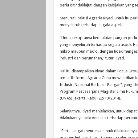
perlu ditindaklajuti dengan kebijakan yang te
Menurut Praktisi Agraria Riyad, untuk itu p
menyeluruh terhadap segala aspek.
“Untuk terciptanya kedaulatan pangan perl
yang menyeluruh terhadap segala aspek. Ha
mikro maupun makro, dengan tidak menges
industri dan perumahan,” tutur Riyad.
Hal itu disampaikan Riyad dalam Focus Gro
tema “Reforma Agraria Guna mewujudkan K
Industri Nasional Berbasis Pangan”, yang d
Program Pascasarjana Magister Ilmu Hukum 
(UNAS) Jakarta, Rabu (22/10/2014).
Selanjutnya, Riyad menjelaskan, untuk dapa
dilakukannya sinkroniasasi terhadap perat
“Serta sangat mendesak untuk dilakukannya 
maupun lintas instansi. Sehingga seluruh p