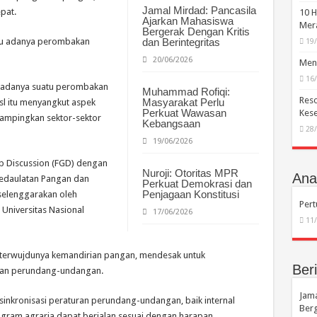
Jamal Mirdad: Pancasila
pat.
10 H
Ajarkan Mahasiswa
Mera
Bergerak Dengan Kritis
erlu adanya perombakan
dan Berintegritas
19
20/06/2026
Menc
16
u adanya suatu perombakan
Muhammad Rofiqi:
Reso
Masyarakat Perlu
sl itu menyangkut aspek
Perkuat Wawasan
Kese
ampingkan sektor-sektor
Kebangsaan
28
19/06/2026
up Discussion (FGD) dengan
Nuroji: Otoritas MPR
Anal
edaulatan Pangan dan
Perkuat Demokrasi dan
Penjagaan Konstitusi
iselenggarakan oleh
Per
Universitas Nasional
17/06/2026
11
t terwujdunya kemandirian pangan, mendesak untuk
Beri
uran perundang-undangan.
Jama
sinkronisasi peraturan perundang-undangan, baik internal
Berg
rogram agraria dapat berjalan sesuai dengan harapan