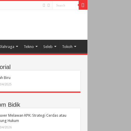
Olahraga
Tekno
Seleb
Tokoh
orial
h Biru
/04/2025
om Bidik
ver Melawan KPK: Strategi Cerdas atau
ikung Hukum
/04/2026