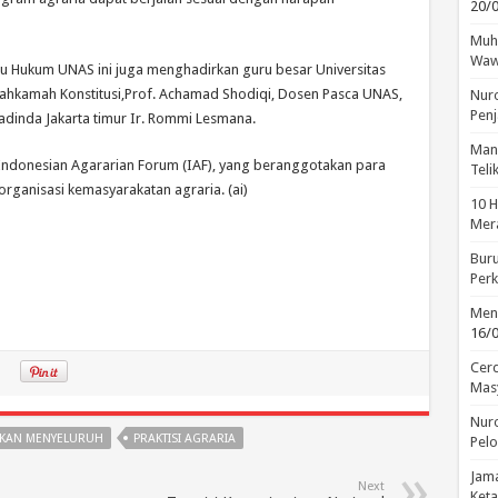
20/
Muha
Waw
u Hukum UNAS ini juga menghadirkan guru besar Universitas
ahkamah Konstitusi,Prof. Achamad Shodiqi, Dosen Pasca UNAS,
Nuro
Penj
Kadinda Jakarta timur Ir. Rommi Lesmana.
Manu
ndonesian Agararian Forum (IAF), yang beranggotakan para
Tel
 organisasi kemasyarakatan agraria. (ai)
10 H
Mera
Buru
Perk
Menc
16/
Cerd
Mas
Nuro
KAN MENYELURUH
PRAKTISI AGRARIA
Pelo
Jama
Next
Keta