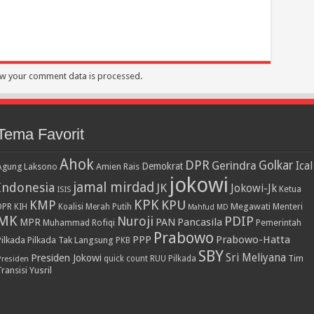
w your comment data is processed.
Tema Favorit
Ahok
DPR
Golkar
Gerindra
Ical
Demokrat
Agung Laksono
Amien Rais
jokowi
jamal mirdad
Indonesia
JK
Jokowi-Jk
Ketua
ISIS
KPK
KPU
KMP
DPR
Megawati
Menteri
KIH
Koalisi Merah Putih
Mahfud MD
MK
PDIP
Nuroji
PAN
Pancasila
MPR
Muhammad Rofiqi
Pemerintah
Prabowo
PPP
Prabowo-Hatta
Pilkada
Pilkada Tak Langsung
PKB
SBY
Presiden Jokowi
Sri Meliyana
Tim
Presiden
quick count
RUU Pilkada
Transisi
Yusril