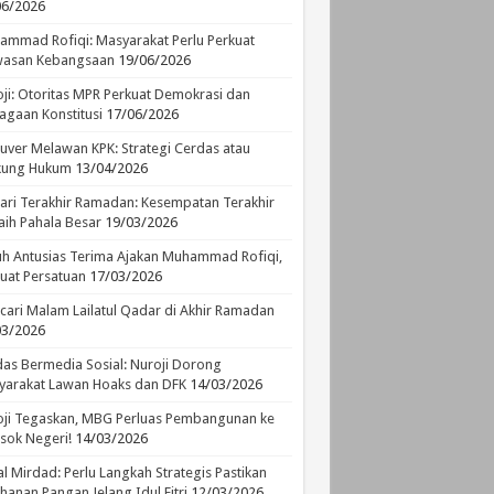
06/2026
mmad Rofiqi: Masyarakat Perlu Perkuat
asan Kebangsaan
19/06/2026
ji: Otoritas MPR Perkuat Demokrasi dan
agaan Konstitusi
17/06/2026
ver Melawan KPK: Strategi Cerdas atau
ikung Hukum
13/04/2026
ari Terakhir Ramadan: Kesempatan Terakhir
ih Pahala Besar
19/03/2026
h Antusias Terima Ajakan Muhammad Rofiqi,
uat Persatuan
17/03/2026
ari Malam Lailatul Qadar di Akhir Ramadan
03/2026
as Bermedia Sosial: Nuroji Dorong
yarakat Lawan Hoaks dan DFK
14/03/2026
ji Tegaskan, MBG Perluas Pembangunan ke
sok Negeri!
14/03/2026
l Mirdad: Perlu Langkah Strategis Pastikan
hanan Pangan Jelang Idul Fitri
12/03/2026