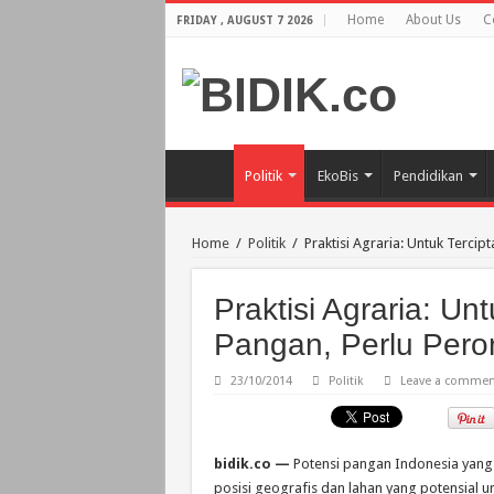
Home
About Us
C
FRIDAY , AUGUST 7 2026
Politik
EkoBis
Pendidikan
Home
/
Politik
/
Praktisi Agraria: Untuk Terc
Praktisi Agraria: Un
Pangan, Perlu Per
23/10/2014
Politik
Leave a commen
bidik.co —
Potensi pangan Indonesia yang
posisi geografis dan lahan yang potensial 