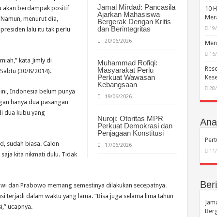
Jamal Mirdad: Pancasila
tru akan berdampak positif
10 H
Ajarkan Mahasiswa
Mera
. Namun, menurut dia,
Bergerak Dengan Kritis
dan Berintegritas
19
residen lalu itu tak perlu
20/06/2026
Menc
16
miah,” kata Jimly di
Muhammad Rofiqi:
Reso
Masyarakat Perlu
 Sabtu (30/8/2014).
Perkuat Wawasan
Kese
Kebangsaan
28
 ini, Indonesia belum punya
19/06/2026
ngan hanya dua pasangan
i dua kubu yang
Nuroji: Otoritas MPR
Anal
Perkuat Demokrasi dan
Penjagaan Konstitusi
Per
ad, sudah biasa. Calon
17/06/2026
11
 saja kita nikmati dulu. Tidak
Beri
 Jokowi dan Prabowo memang semestinya dilakukan secepatnya.
iasi terjadi dalam waktu yang lama. “Bisa juga selama lima tahun
Jama
i,” ucapnya.
Berg