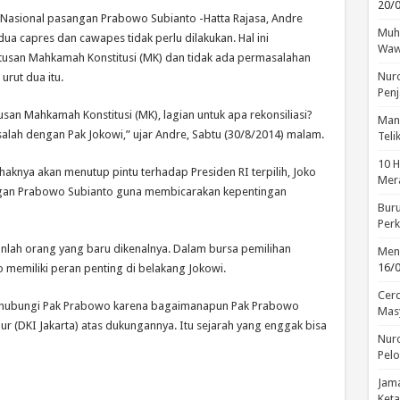
20/
Nasional pasangan Prabowo Subianto -Hatta Rajasa, Andre
Muha
ua capres dan cawapes tidak perlu dilakukan. Hal ini
Waw
usan Mahkamah Konstitusi (MK) dan tidak ada permasalahan
Nuro
rut dua itu.
Penj
san Mahkamah Konstitusi (MK), lagian untuk apa rekonsiliasi?
Manu
alah dengan Pak Jokowi,” ujar Andre, Sabtu (30/8/2014) malam.
Tel
10 H
ihaknya akan menutup pintu terhadap Presiden RI terpilih, Joko
Mera
gan Prabowo Subianto guna membicarakan kepentingan
Buru
Perk
nlah orang yang baru dikenalnya. Dalam bursa pemilihan
Menc
16/
 memiliki peran penting di belakang Jokowi.
Cerd
nghubungi Pak Prabowo karena bagaimanapun Pak Prabowo
Mas
ur (DKI Jakarta) atas dukungannya. Itu sejarah yang enggak bisa
Nuro
Pelo
Jama
Keta