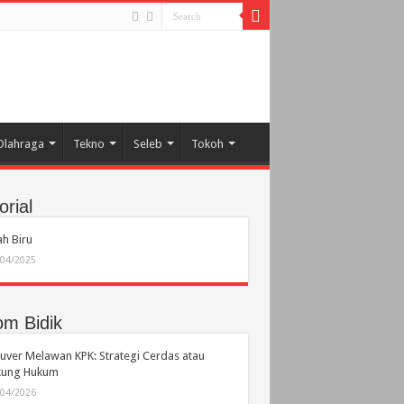
Olahraga
Tekno
Seleb
Tokoh
orial
h Biru
/04/2025
om Bidik
ver Melawan KPK: Strategi Cerdas atau
ikung Hukum
/04/2026