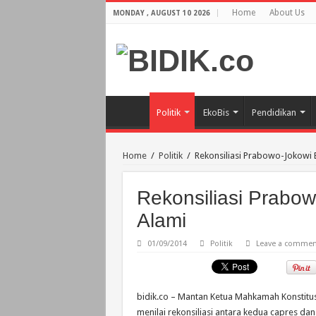
Home
About Us
MONDAY , AUGUST 10 2026
Politik
EkoBis
Pendidikan
Home
/
Politik
/
Rekonsiliasi Prabowo-Jokowi B
Rekonsiliasi Prabow
Alami
01/09/2014
Politik
Leave a commen
bidik.co – Mantan Ketua Mahkamah Konstitusi
menilai rekonsiliasi antara kedua capres da