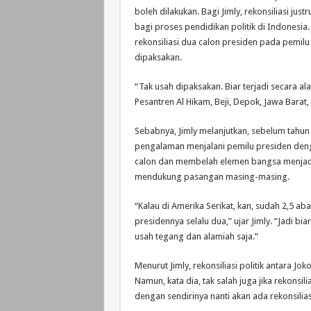
boleh dilakukan. Bagi Jimly, rekonsiliasi jus
bagi proses pendidikan politik di Indonesia
rekonsiliasi dua calon presiden pada pemilu p
dipaksakan.
“Tak usah dipaksakan. Biar terjadi secara ala
Pesantren Al Hikam, Beji, Depok, Jawa Barat,
Sebabnya, Jimly melanjutkan, sebelum tahun
pengalaman menjalani pemilu presiden de
calon dan membelah elemen bangsa menjad
mendukung pasangan masing-masing.
“Kalau di Amerika Serikat, kan, sudah 2,5 ab
presidennya selalu dua,” ujar Jimly. “Jadi biar
usah tegang dan alamiah saja.”
Menurut Jimly, rekonsiliasi politik antara
Namun, kata dia, tak salah juga jika rekonsil
dengan sendirinya nanti akan ada rekonsilias