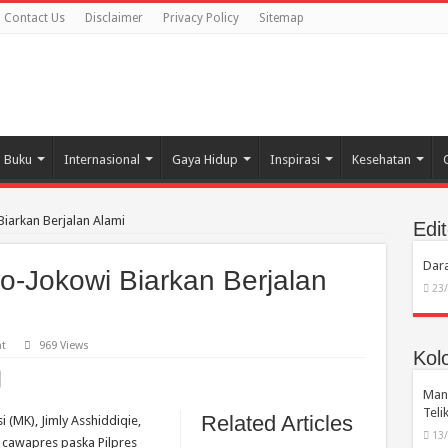
Contact Us
Disclaimer
Privacy Policy
Sitemap
Buku
Internasional
Gaya Hidup
Inspirasi
Kesehatan
iarkan Berjalan Alami
Edit
Dara
o-Jokowi Biarkan Berjalan
23
t
969 Views
Kol
Manu
Tel
Related Articles
 (MK), Jimly Asshiddiqie,
13
n cawapres paska Pilpres