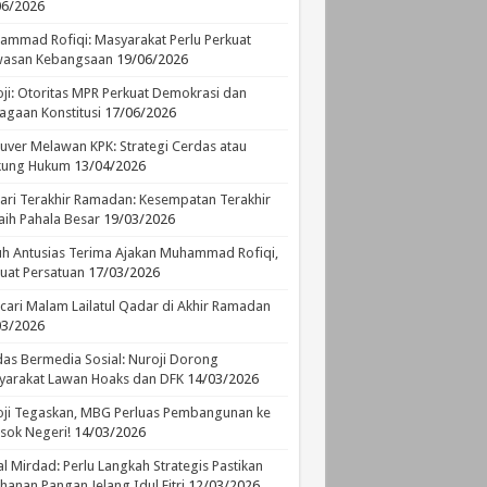
06/2026
mmad Rofiqi: Masyarakat Perlu Perkuat
asan Kebangsaan
19/06/2026
ji: Otoritas MPR Perkuat Demokrasi dan
agaan Konstitusi
17/06/2026
ver Melawan KPK: Strategi Cerdas atau
ikung Hukum
13/04/2026
ari Terakhir Ramadan: Kesempatan Terakhir
ih Pahala Besar
19/03/2026
h Antusias Terima Ajakan Muhammad Rofiqi,
uat Persatuan
17/03/2026
ari Malam Lailatul Qadar di Akhir Ramadan
03/2026
as Bermedia Sosial: Nuroji Dorong
yarakat Lawan Hoaks dan DFK
14/03/2026
ji Tegaskan, MBG Perluas Pembangunan ke
sok Negeri!
14/03/2026
l Mirdad: Perlu Langkah Strategis Pastikan
hanan Pangan Jelang Idul Fitri
12/03/2026