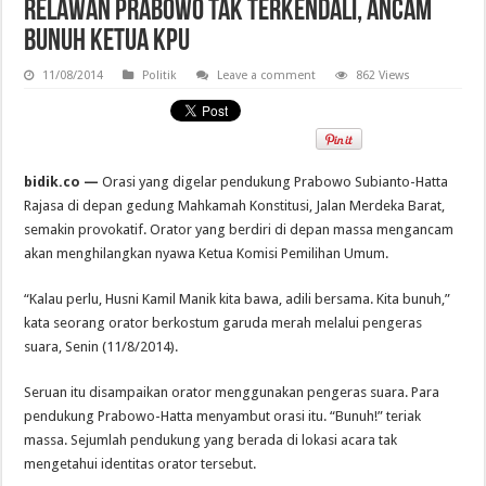
Relawan Prabowo Tak Terkendali, Ancam
Bunuh Ketua KPU
11/08/2014
Politik
Leave a comment
862 Views
bidik.co —
Orasi yang digelar pendukung Prabowo Subianto-Hatta
Rajasa di depan gedung Mahkamah Konstitusi, Jalan Merdeka Barat,
semakin provokatif. Orator yang berdiri di depan massa mengancam
akan menghilangkan nyawa Ketua Komisi Pemilihan Umum.
“Kalau perlu, Husni Kamil Manik kita bawa, adili bersama. Kita bunuh,”
kata seorang orator berkostum garuda merah melalui pengeras
suara, Senin (11/8/2014).
Seruan itu disampaikan orator menggunakan pengeras suara. Para
pendukung Prabowo-Hatta menyambut orasi itu. “Bunuh!” teriak
massa. Sejumlah pendukung yang berada di lokasi acara tak
mengetahui identitas orator tersebut.