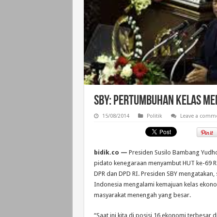
SBY: Pertumbuhan Kelas Men
15/08/2014
Politik
Leave a comm
bidik.co —
Presiden Susilo Bambang Yudh
pidato kenegaraan menyambut HUT ke-69 R
DPR dan DPD RI. Presiden SBY mengatakan,
Indonesia mengalami kemajuan kelas ekono
masyarakat menengah yang besar.
“Saat ini kita di posisi 16 ekonomi terbesar