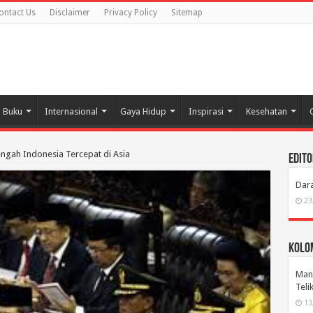
ontact Us
Disclaimer
Privacy Policy
Sitemap
Buku
Internasional
Gaya Hidup
Inspirasi
Kesehatan
ngah Indonesia Tercepat di Asia
Edito
Dara
23
Kolom
Manu
Tel
13