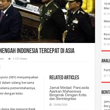
10 H
Mera
19
Menc
16
Reso
Kese
28
engah Indonesia Tercepat di Asia
ent
1,137 Views
Anali
Per
11
Related Articles
oyono (SBY) menyampaikan
I dalam sidang bersama
Jamal Mirdad: Pancasila
 selama pemerintahannya,
Ajarkan Mahasiswa
Berit
mi dengan kelas
Bergerak Dengan Kritis
dan Berintegritas
Jama
20/06/2026
Berg
 di dunia dan menurut Bank