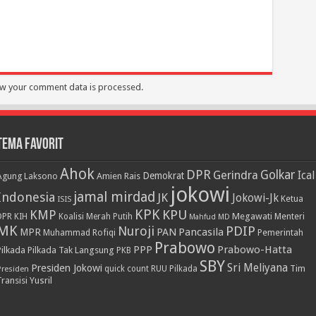
w your comment data is processed.
Tema Favorit
Ahok
DPR
Golkar
Gerindra
Ical
Demokrat
Agung Laksono
Amien Rais
jokowi
jamal mirdad
Indonesia
JK
Jokowi-Jk
Ketua
ISIS
KPK
KPU
KMP
DPR
Megawati
Menteri
KIH
Koalisi Merah Putih
Mahfud MD
MK
PDIP
Nuroji
PAN
Pancasila
MPR
Muhammad Rofiqi
Pemerintah
Prabowo
PPP
Prabowo-Hatta
Pilkada
Pilkada Tak Langsung
PKB
SBY
Presiden Jokowi
Sri Meliyana
Tim
Presiden
quick count
RUU Pilkada
Transisi
Yusril