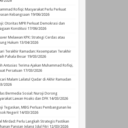
06/2026
mmad Rofiqi: Masyarakat Perlu Perkuat
asan Kebangsaan
19/06/2026
ji: Otoritas MPR Perkuat Demokrasi dan
agaan Konstitusi
17/06/2026
ver Melawan KPK: Strategi Cerdas atau
ikung Hukum
13/04/2026
ari Terakhir Ramadan: Kesempatan Terakhir
ih Pahala Besar
19/03/2026
h Antusias Terima Ajakan Muhammad Rofiqi,
uat Persatuan
17/03/2026
ari Malam Lailatul Qadar di Akhir Ramadan
03/2026
as Bermedia Sosial: Nuroji Dorong
yarakat Lawan Hoaks dan DFK
14/03/2026
ji Tegaskan, MBG Perluas Pembangunan ke
sok Negeri!
14/03/2026
l Mirdad: Perlu Langkah Strategis Pastikan
hanan Pangan Jelang Idul Fitri
12/03/2026