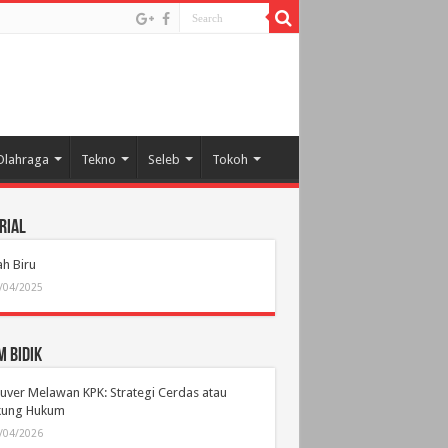
Olahraga
Tekno
Seleb
Tokoh
rial
h Biru
/04/2025
 Bidik
ver Melawan KPK: Strategi Cerdas atau
ikung Hukum
/04/2026