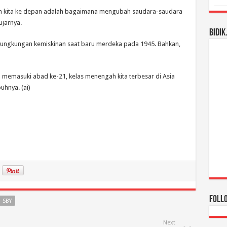
ngan kita ke depan adalah bagaimana mengubah saudara-saudara
ujarnya.
BIDIK
 kungkungan kemiskinan saat baru merdeka pada 1945. Bahkan,
 memasuki abad ke-21, kelas menengah kita terbesar di Asia
uhnya. (ai)
Foll
SBY
Next