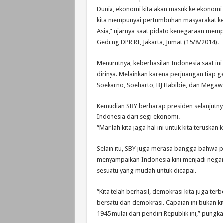
Dunia, ekonomi kita akan masuk ke ekonomi 
kita mempunyai pertumbuhan masyarakat kel
Asia,” ujarnya saat pidato kenegaraan memp
Gedung DPR RI, Jakarta, Jumat (15/8/2014).
Menurutnya, keberhasilan Indonesia saat ini
dirinya. Melainkan karena perjuangan tiap ge
Soekarno, Soeharto, BJ Habibie, dan Megawa
Kemudian SBY berharap presiden selanjutn
Indonesia dari segi ekonomi.
“Marilah kita jaga hal ini untuk kita teruskan
Selain itu, SBY juga merasa bangga bahwa 
menyampaikan Indonesia kini menjadi negara 
sesuatu yang mudah untuk dicapai.
“Kita telah berhasil, demokrasi kita juga ter
bersatu dan demokrasi. Capaian ini bukan ki
1945 mulai dari pendiri Republik ini,” pungka