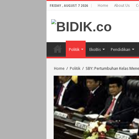
Home
About Us
C
FRIDAY , AUGUST 7 2026
Politik
EkoBis
Pendidikan
Home
/
Politik
/
SBY: Pertumbuhan Kelas Mene