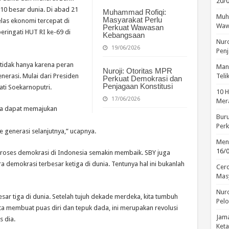
20/
10 besar dunia. Di abad 21
Muhammad Rofiqi:
Muha
Masyarakat Perlu
as ekonomi tercepat di
Waw
Perkuat Wawasan
eringati HUT RI ke-69 di
Kebangsaan
Nuro
19/06/2026
Penj
 tidak hanya karena peran
Manu
Nuroji: Otoritas MPR
nerasi. Mulai dari Presiden
Tel
Perkuat Demokrasi dan
Penjagaan Konstitusi
ti Soekarnoputri.
10 H
17/06/2026
Mera
ya dapat memajukan
Buru
Perk
 ke generasi selanjutnya,” ucapnya.
Menc
16/
proses demokrasi di Indonesia semakin membaik. SBY juga
demokrasi terbesar ketiga di dunia. Tentunya hal ini bukanlah
Cerd
Mas
Nuro
besar tiga di dunia. Setelah tujuh dekade merdeka, kita tumbuh
Pelo
ta membuat puas diri dan tepuk dada, ini merupakan revolusi
Jama
s dia.
Keta