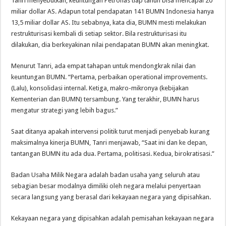
Tanri menyebutkan, keuntungan Petronas tiap tahun bisa mencapai 20
miliar dollar AS. Adapun total pendapatan 141 BUMN Indonesia hanya
13,5 miliar dollar AS. Itu sebabnya, kata dia, BUMN mesti melakukan
restrukturisasi kembali di setiap sektor. Bila restrukturisasi itu
dilakukan, dia berkeyakinan nilai pendapatan BUMN akan meningkat.
Menurut Tanri, ada empat tahapan untuk mendongkrak nilai dan
keuntungan BUMN. “Pertama, perbaikan operational improvements.
(Lalu), konsolidasi internal. Ketiga, makro-mikronya (kebijakan
Kementerian dan BUMN) tersambung. Yang terakhir, BUMN harus
mengatur strategi yang lebih bagus.”
Saat ditanya apakah intervensi politik turut menjadi penyebab kurang
maksimalnya kinerja BUMN, Tanri menjawab, “Saat ini dan ke depan,
tantangan BUMN itu ada dua. Pertama, politisasi. Kedua, birokratisasi.”
Badan Usaha Milik Negara adalah badan usaha yang seluruh atau
sebagian besar modalnya dimiliki oleh negara melalui penyertaan
secara langsung yang berasal dari kekayaan negara yang dipisahkan.
Kekayaan negara yang dipisahkan adalah pemisahan kekayaan negara