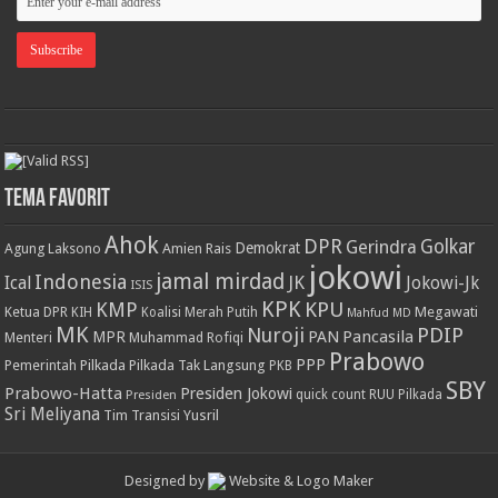
Tema Favorit
Ahok
DPR
Golkar
Gerindra
Demokrat
Agung Laksono
Amien Rais
jokowi
jamal mirdad
Indonesia
JK
Ical
Jokowi-Jk
ISIS
KPK
KPU
KMP
Ketua DPR
Megawati
KIH
Koalisi Merah Putih
Mahfud MD
MK
PDIP
Nuroji
PAN
Pancasila
MPR
Menteri
Muhammad Rofiqi
Prabowo
PPP
Pemerintah
Pilkada
Pilkada Tak Langsung
PKB
SBY
Prabowo-Hatta
Presiden Jokowi
Presiden
quick count
RUU Pilkada
Sri Meliyana
Tim Transisi
Yusril
Designed by
Website & Logo Maker