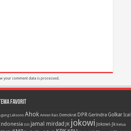
w your comment data is processed.
Tema Favorit
Ahok
DPR
Golkar
Gerindra
Ical
Demokrat
Agung Laksono
Amien Rais
jokowi
jamal mirdad
Indonesia
JK
Jokowi-Jk
Ketua
ISIS