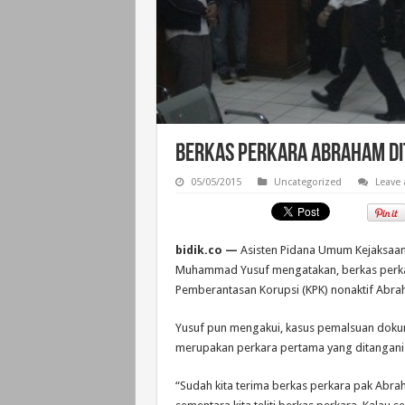
Berkas Perkara Abraham Dit
05/05/2015
Uncategorized
Leave
bidik.co —
Asisten Pidana Umum Kejaksaan 
Muhammad Yusuf mengatakan, berkas perka
Pemberantasan Korupsi (KPK) nonaktif Abra
Yusuf pun mengakui, kasus pemalsuan doku
merupakan perkara pertama yang ditangani K
“Sudah kita terima berkas perkara pak Abrah