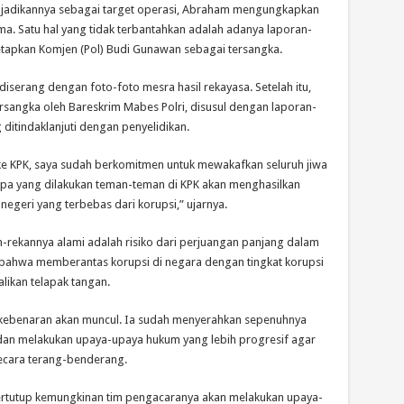
njadikannya sebagai target operasi, Abraham mengungkapkan
ma. Satu hal yang tidak terbantahkan adalah adanya laporan-
etapkan Komjen (Pol) Budi Gunawan sebagai tersangka.
iserang dengan foto-foto mesra hasil rekayasa. Setelah itu,
rsangka oleh Bareskrim Mabes Polri, disusul dengan laporan-
ditindaklanjuti dengan penyelidikan.
ke KPK, saya sudah berkomitmen untuk mewakafkan seluruh jiwa
apa yang dilakukan teman-teman di KPK akan menghasilkan
u negeri yang terbebas dari korupsi,” ujarnya.
-rekannya alami adalah risiko dari perjuangan panjang dalam
ahwa memberantas korupsi di negara dengan tingkat korupsi
likan telapak tangan.
 kebenaran akan muncul. Ia sudah menyerahkan sepenuhnya
an melakukan upaya-upaya hukum yang lebih progresif agar
ecara terang-benderang.
tertutup kemungkinan tim pengacaranya akan melakukan upaya-