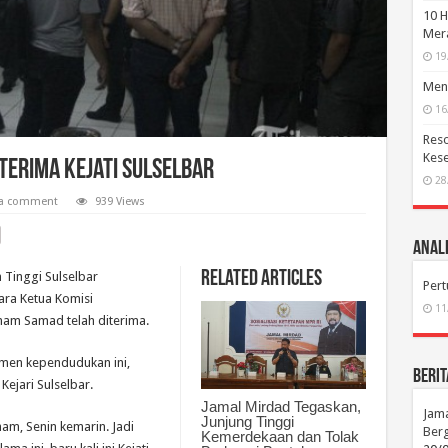
10 H
Mera
19
Menc
16
Reso
Kese
erima Kejati Sulselbar
28
 a comment
939 Views
Anali
Related Articles
Tinggi Sulselbar
Per
ra Ketua Komisi
11
ham Samad telah diterima.
men kependudukan ini,
Berit
ejari Sulselbar.
Jamal Mirdad Tegaskan,
Jama
Junjung Tinggi
am, Senin kemarin. Jadi
Berg
Kemerdekaan dan Tolak