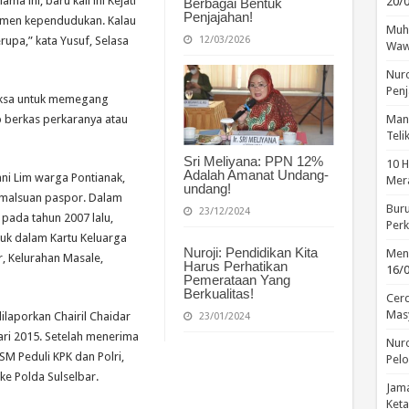
ama ini, baru kali ini Kejati
20/
Berbagai Bentuk
Penjajahan!
umen kependudukan. Kalau
Muha
12/03/2026
upa,” kata Yusuf, Selasa
Waw
Nuro
Penj
jaksa untuk memegang
Manu
p berkas perkaranya atau
Tel
Sri Meliyana: PPN 12%
10 H
Adalah Amanat Undang-
ni Lim warga Pontianak,
Mera
undang!
emalsuan paspor. Dalam
Buru
23/12/2024
ada tahun 2007 lalu,
Perk
uk dalam Kartu Keluarga
Nuroji: Pendidikan Kita
Menc
, Kelurahan Masale,
Harus Perhatikan
16/
Pemerataan Yang
Berkualitas!
Cerd
Mas
laporkan Chairil Chaidar
23/01/2024
ari 2015. Setelah menerima
Nuro
SM Peduli KPK dan Polri,
Pelo
ke Polda Sulselbar.
Jama
Keta