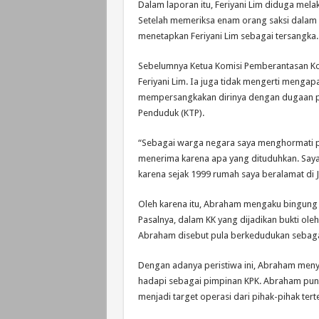
Dalam laporan itu, Feriyani Lim diduga me
Setelah memeriksa enam orang saksi dalam k
menetapkan Feriyani Lim sebagai tersangka.
Sebelumnya Ketua Komisi Pemberantasan Ko
Feriyani Lim. Ia juga tidak mengerti mengapa
mempersangkakan dirinya dengan dugaan pe
Penduduk (KTP).
“Sebagai warga negara saya menghormati pro
menerima karena apa yang dituduhkan. Say
karena sejak 1999 rumah saya beralamat di Jl
Oleh karena itu, Abraham mengaku bingung 
Pasalnya, dalam KK yang dijadikan bukti ole
Abraham disebut pula berkedudukan sebagai
Dengan adanya peristiwa ini, Abraham menya
hadapi sebagai pimpinan KPK. Abraham pun
menjadi target operasi dari pihak-pihak ter