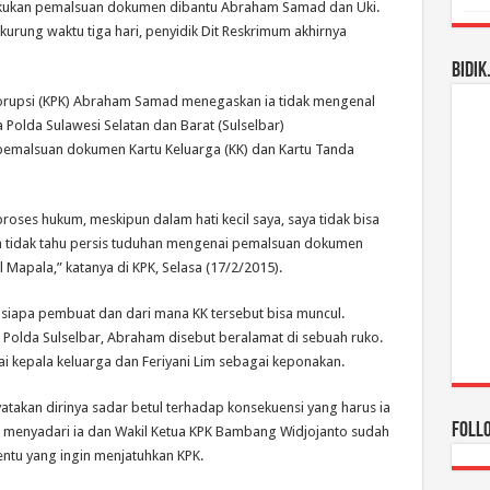
lakukan pemalsuan dokumen dibantu Abraham Samad dan Uki.
urung waktu tiga hari, penyidik Dit Reskrimum akhirnya
BIDIK
rupsi (KPK) Abraham Samad menegaskan ia tidak mengenal
 Polda Sulawesi Selatan dan Barat (Sulselbar)
malsuan dokumen Kartu Keluarga (KK) dan Kartu Tanda
ses hukum, meskipun dalam hati kecil saya, saya tidak bisa
a tidak tahu persis tuduhan mengenai pemalsuan dokumen
 Mapala,” katanya di KPK, Selasa (17/2/2015).
siapa pembuat dan dari mana KK tersebut bisa muncul.
h Polda Sulselbar, Abraham disebut beralamat di sebuah ruko.
 kepala keluarga dan Feriyani Lim sebagai keponakan.
takan dirinya sadar betul terhadap konsekuensi yang harus ia
Foll
 menyadari ia dan Wakil Ketua KPK Bambang Widjojanto sudah
tentu yang ingin menjatuhkan KPK.