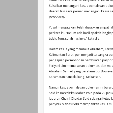
sementara kita teliti berkas perkara. Kalau sel
Sulselbar menangani kasus pemalsuan dok
daerah lain saya pernah menangani kasus ser
(5/5/2015).
Yusuf mengatakan, telah disiapkan empat 
perkara ini. “Belum ada hasil apakah lengka
tidak. Tunggulah hasilnya,” kata dia.
Dalam kasus yang membelit Abraham, Feriya
Kalimantan Barat, pun menjadi tersangka p
pengajuan permohonan pembuatan paspor p
Feriyani Lim memalsukan dokumen, dan mas
Abraham Samad yang beralamat di Boulevar
Kecamatan Panakkukang, Makassar.
Namun kasus pemalsuan dokumen ini baru di
Said ke Bareskrim Mabes Polri pada 29 Janu
laporan Chairil Chaidar Said sebagai Ketua L
penyidik Mabes Polri melimpahkan kasus itu 