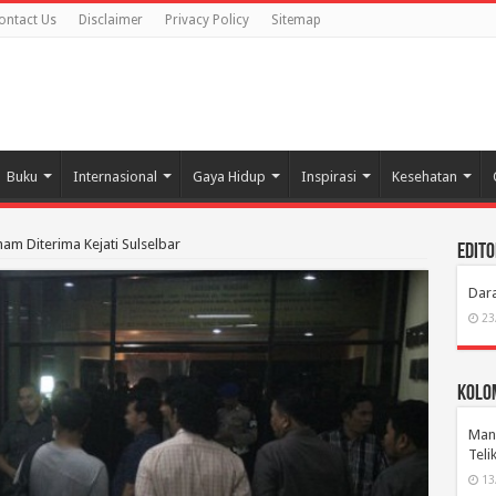
ontact Us
Disclaimer
Privacy Policy
Sitemap
Buku
Internasional
Gaya Hidup
Inspirasi
Kesehatan
am Diterima Kejati Sulselbar
Edito
Dara
23
Kolom
Manu
Tel
13