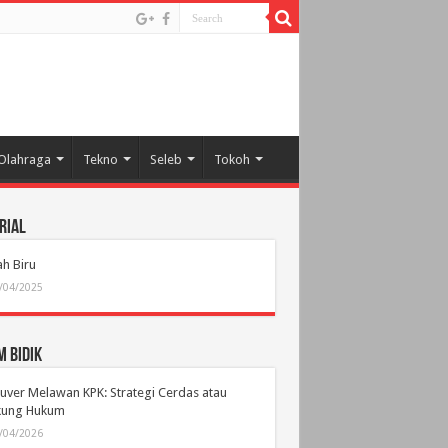
Olahraga
Tekno
Seleb
Tokoh
rial
h Biru
/04/2025
 Bidik
ver Melawan KPK: Strategi Cerdas atau
ikung Hukum
/04/2026