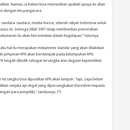
adilan. Namun, ia belum bisa memastikan apakah upaya itu akan
si dengan tim pengacara.
a saudara-saudara, media massa, seluruh rakyat Indonesia untuk
 kasus ini. Semoga Allah SWT tetap memberikan pencerahan
kebenaran itu akan kita temukan dalam kegelapan,” tuturnya.
ku hal itu merupakan mekanisme standar yang akan dilakukan
ah pimpinan KPK akan berdampak pada kelumpuhan KPK.
K tengah dibidik sebagai tersangka atas dugaan kepemilikan
 tersangka bisa dipastikan KPK akan lumpuh. Tapi, saya belum
ikan senjata api ilegal yang dipersangkakan Bareskrim kepada
ngan para penyidik),” tandasnya. (*)