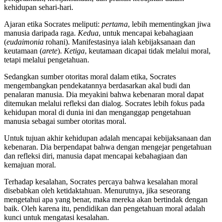
kehidupan sehari-hari.
Ajaran etika Socrates meliputi:
pertama
, lebih mementingkan jiwa
manusia daripada raga.
Kedua
, untuk mencapai kebahagiaan
(
eudaimonia
rohani). Manifestasinya ialah kebijaksanaan dan
keutamaan (
arete
).
Ketiga
, keutamaan dicapai tidak melalui moral,
tetapi melalui pengetahuan.
Sedangkan sumber otoritas moral dalam etika, Socrates
mengembangkan pendekatannya berdasarkan akal budi dan
penalaran manusia. Dia meyakini bahwa kebenaran moral dapat
ditemukan melalui refleksi dan dialog. Socrates lebih fokus pada
kehidupan moral di dunia ini dan menganggap pengetahuan
manusia sebagai sumber otoritas moral.
Untuk tujuan akhir kehidupan adalah mencapai kebijaksanaan dan
kebenaran. Dia berpendapat bahwa dengan mengejar pengetahuan
dan refleksi diri, manusia dapat mencapai kebahagiaan dan
kemajuan moral.
Terhadap kesalahan, Socrates percaya bahwa kesalahan moral
disebabkan oleh ketidaktahuan. Menurutnya, jika seseorang
mengetahui apa yang benar, maka mereka akan bertindak dengan
baik. Oleh karena itu, pendidikan dan pengetahuan moral adalah
kunci untuk mengatasi kesalahan.